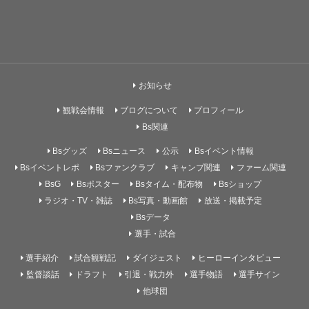
お知らせ
観戦会情報
ブログについて
プロフィール
Bs関連
Bsグッズ
Bsニュース
公示
Bsイベント情報
Bsイベントレポ
Bsファンクラブ
キャンプ関連
ファーム関連
BsG
Bsポスター
Bsタイム・配布物
Bsショップ
ラジオ・TV・雑誌
Bs写真・動画館
放送・掲載予定
Bsデータ
選手・試合
選手紹介
試合観戦記
ダイジェスト
ヒーローインタビュー
監督談話
ドラフト
引退・戦力外
選手物語
選手サイン
他球団