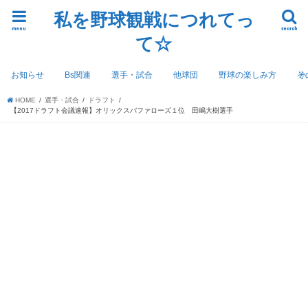
私を野球観戦につれてっ
menu
search
て☆
お知らせ
Bs関連
選手・試合
他球団
野球の楽しみ方
そ
HOME
選手・試合
ドラフト
【2017ドラフト会議速報】オリックスバファローズ１位 田嶋大樹選手