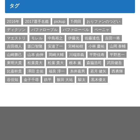
タグ
2016年
2017選手名鑑
pickup
T-岡田
おりファンのつどい
ディクソン
バファローブル
バファローベル
ペーニャ
マエストリ
モレル
中島裕之
伊藤光
佐藤達也
吉田一将
吉田雄人
坂口智隆
安達了一
宮崎祐樹
小林 慶祐
山岡 泰輔
山崎勝己
山本 由伸
岡崎大輔
川端崇義
平野佳寿
平野恵一
東明大貴
松葉貴大
松葉 貴大
根本 薫
森脇浩司
武田健吾
比嘉幹貴
澤田 圭佑
福良 淳一
糸井嘉男
若月 健矢
西勇輝
谷佳知
金子千尋
鉄平
飯田 大祐
駿太
黒木優太