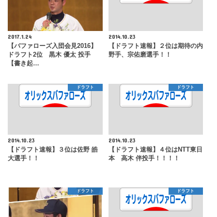
2017.1.24
2014.10.23
【バファローズ入団会見2016】
【ドラフト速報】２位は期待の内
ドラフト2位 黒木 優太 投手
野手、宗佑磨選手！！
【書き起…
ドラフト
ドラフト
2014.10.23
2014.10.23
【ドラフト速報】３位は佐野 皓
【ドラフト速報】４位はNTT東日
大選手！！
本 高木 伴投手！！！！
ドラフト
ドラフト