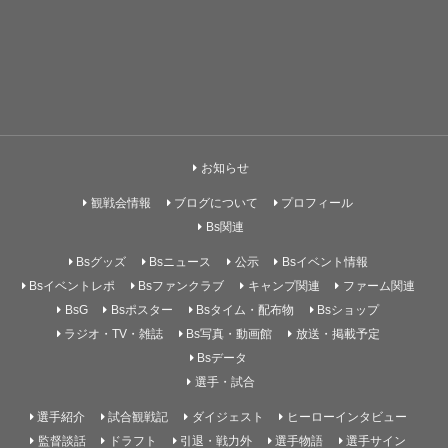
お知らせ
観戦会情報
ブログについて
プロフィール
Bs関連
Bsグッズ
Bsニュース
公示
Bsイベント情報
Bsイベントレポ
Bsファンクラブ
キャンプ関連
ファーム関連
BsG
Bsポスター
Bsタイム・配布物
Bsショップ
ラジオ・TV・雑誌
Bs写真・動画館
放送・掲載予定
Bsデータ
選手・試合
選手紹介
試合観戦記
ダイジェスト
ヒーローインタビュー
監督談話
ドラフト
引退・戦力外
選手物語
選手サイン