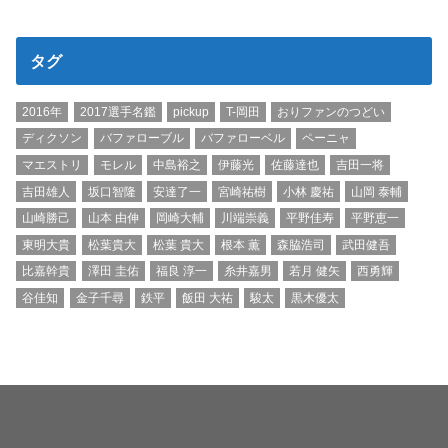
タグ
2016年
2017選手名鑑
pickup
T-岡田
おりファンのつどい
ディクソン
バファローブル
バファローベル
ペーニャ
マエストリ
モレル
中島裕之
伊藤光
佐藤達也
吉田一将
吉田雄人
坂口智隆
安達了一
宮崎祐樹
小林 慶祐
山岡 泰輔
山崎勝己
山本 由伸
岡崎大輔
川端崇義
平野佳寿
平野恵一
東明大貴
松葉貴大
松葉 貴大
根本 薫
森脇浩司
武田健吾
比嘉幹貴
澤田 圭佑
福良 淳一
糸井嘉男
若月 健矢
西勇輝
谷佳知
金子千尋
鉄平
飯田 大祐
駿太
黒木優太