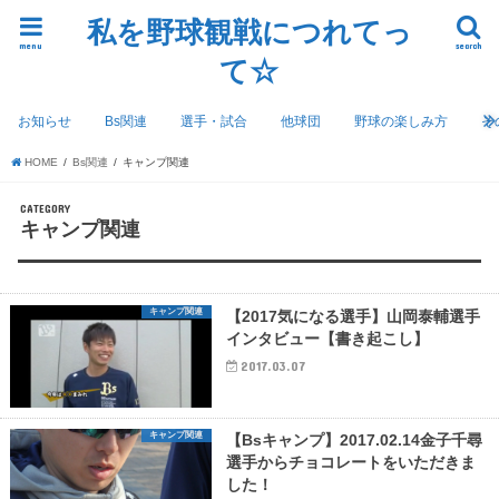
私を野球観戦につれてっ
menu
search
て☆
お知らせ
Bs関連
選手・試合
他球団
野球の楽しみ方
そ
HOME
Bs関連
キャンプ関連
CATEGORY
キャンプ関連
キャンプ関連
【2017気になる選手】山岡泰輔選手
インタビュー【書き起こし】
2017.03.07
キャンプ関連
【Bsキャンプ】2017.02.14金子千尋
選手からチョコレートをいただきま
した！