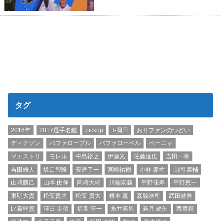
タグ
2016年
2017選手名鑑
pickup
T-岡田
おりファンのつどい
ディクソン
バファローブル
バファローベル
ペーニャ
マエストリ
モレル
中島裕之
伊藤光
佐藤達也
吉田一将
吉田雄人
坂口智隆
安達了一
宮崎祐樹
小林 慶祐
山岡 泰輔
山崎勝己
山本 由伸
岡崎大輔
川端崇義
平野佳寿
平野恵一
東明大貴
松葉貴大
松葉 貴大
根本 薫
森脇浩司
武田健吾
比嘉幹貴
澤田 圭佑
福良 淳一
糸井嘉男
若月 健矢
西勇輝