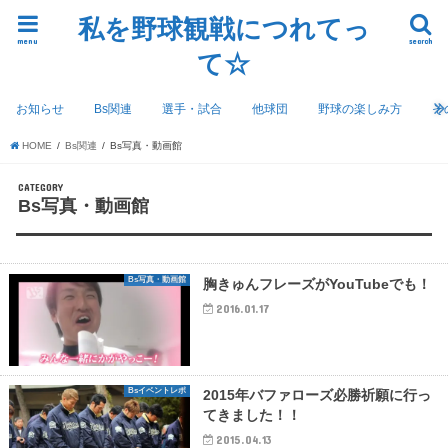
私を野球観戦につれてっ
menu
search
て☆
お知らせ
Bs関連
選手・試合
他球団
野球の楽しみ方
そ
HOME
Bs関連
Bs写真・動画館
CATEGORY
Bs写真・動画館
Bs写真・動画館
胸きゅんフレーズがYouTubeでも！
2016.01.17
Bsイベントレポ
2015年バファローズ必勝祈願に行っ
てきました！！
2015.04.13