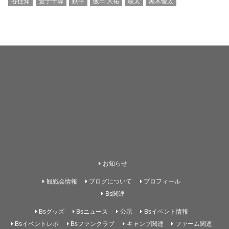
谷佳知
金子千尋
鉄平
飯田 大祐
駿太
黒木優太
お知らせ
観戦会情報
ブログについて
プロフィール
Bs関連
Bsグッズ
Bsニュース
公示
Bsイベント情報
Bsイベントレポ
Bsファンクラブ
キャンプ関連
ファーム関連