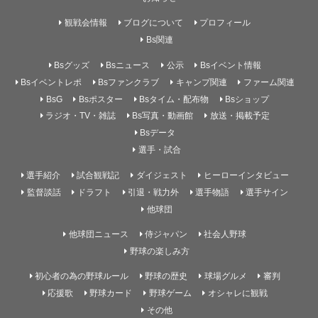
観戦会情報
ブログについて
プロフィール
Bs関連
Bsグッズ
Bsニュース
公示
Bsイベント情報
Bsイベントレポ
Bsファンクラブ
キャンプ関連
ファーム関連
BsG
Bsポスター
Bsタイム・配布物
Bsショップ
ラジオ・TV・雑誌
Bs写真・動画館
放送・掲載予定
Bsデータ
選手・試合
選手紹介
試合観戦記
ダイジェスト
ヒーローインタビュー
監督談話
ドラフト
引退・戦力外
選手物語
選手サイン
他球団
他球団ニュース
侍ジャパン
社会人野球
野球の楽しみ方
初心者の為の野球ルール
野球の歴史
球場グルメ
審判
応援歌
野球カード
野球ゲーム
オシャレに観戦
その他