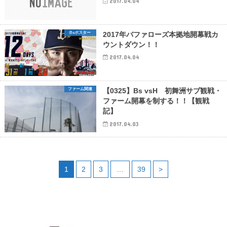
2017.04.04
Bsポスター
2017年バファローズ本拠地開幕戦カ
ウントダウン！！
2017.04.04
ファーム関連
【0325】Bs vsH 初舞洲サブ観戦・
ファーム開幕を制する！！【観戦
記】
2017.04.03
1
2
3
…
39
>