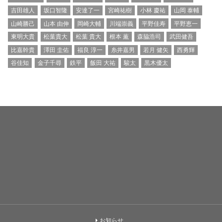
吉田雄人
坂口智隆
安達了一
宮崎祐樹
小林 慶祐
山岡 泰輔
山崎勝己
山本 由伸
岡崎大輔
川端崇義
平野佳寿
平野恵一
東明大貴
松葉貴大
松葉 貴大
根本 薫
森脇浩司
武田健吾
比嘉幹貴
澤田 圭佑
福良 淳一
糸井嘉男
若月 健矢
西勇輝
谷佳知
金子千尋
鉄平
飯田 大祐
駿太
黒木優太
お知らせ