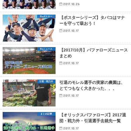
2017.10.26
Bsポスター
【ポスターシリーズ】タバコはマナ
ーを守って吸おう！
2017.10.17
Bsニュース
【2017/10月】バファローズニュース
まとめ
2017.10.17
引退・戦力外
引退のモレル選手の実家の農園は、
とてつもなく大きかった、、、
2017.10.17
まとめ記事
【オリックスバファローズ】2017退
団・戦力外・引退選手去就先一覧
2017.10.17