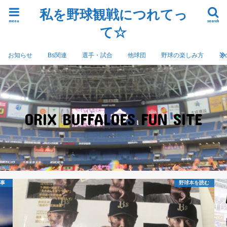
私を野球観戦につれてっ
menu
search
て☆
お知らせ
Bs関連
選手・試合
他球団
野球の楽しみ方
そ
ORIX BUFFALOES FUN SITE
記事
野球本を読む