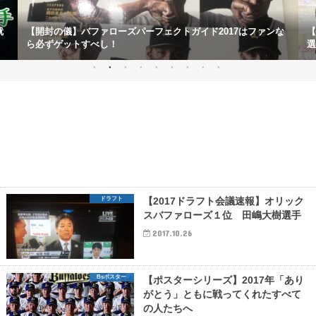
就
【開封の儀】バファローズパーフェクトガイド2017はファンな
【
ら必ずゲットすべし！
選
ドラフト
【2017ドラフト会議速報】オリック
スバファローズ１位 田嶋大樹選手
2017.10.26
Bsポスター
【ポスターシリーズ】2017年「あり
がとう」ともに戦ってくれたすべて
の人たちへ