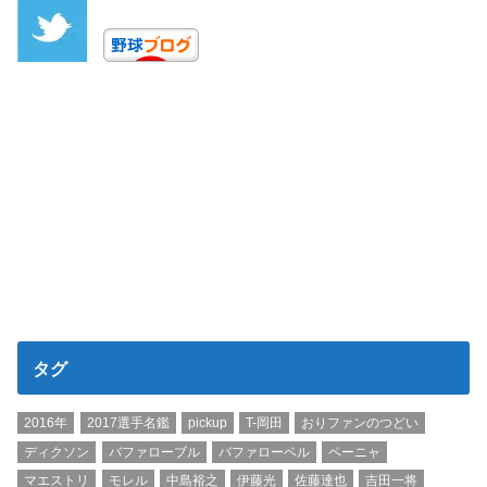
タグ
2016年
2017選手名鑑
pickup
T-岡田
おりファンのつどい
ディクソン
バファローブル
バファローベル
ペーニャ
マエストリ
モレル
中島裕之
伊藤光
佐藤達也
吉田一将