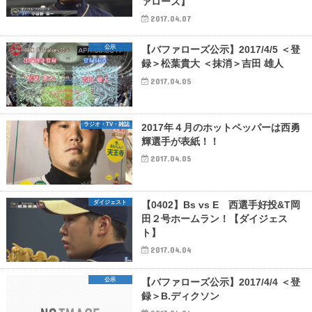
ァローズ】
2017.04.07
公示
【バファローズ公示】2017/4/5 ＜登
録＞松葉貴大 ＜抹消＞吉田 雄人
2017.04.05
ラジオ・TV・雑誌
2017年４月のホットペッパーは西勇
輝選手が表紙！！
2017.04.05
ダイジェスト
【0402】Bs vs E 西選手好投&T岡
田２号ホームラン！【ダイジェス
ト】
2017.04.04
公示
【バファローズ公示】2017/4/4 ＜登
録＞B.ディクソン