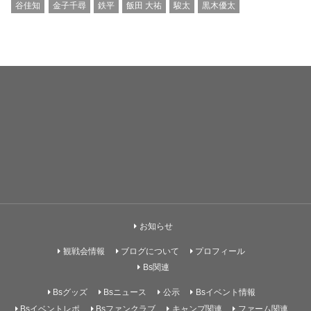
谷佳知
金子千尋
鉄平
飯田 大祐
駿太
黒木優太
お知らせ
観戦会情報
ブログについて
プロフィール
Bs関連
Bsグッズ
Bsニュース
公示
Bsイベント情報
Bsイベントレポ
Bsファンクラブ
キャンプ関連
ファーム関連