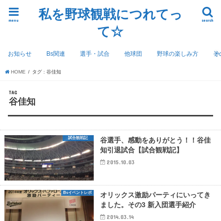
私を野球観戦につれてっ
menu
search
て☆
お知らせ
Bs関連
選手・試合
他球団
野球の楽しみ方
そ
HOME
タグ : 谷佳知
TAG
谷佳知
試合観戦記
谷選手、感動をありがとう！！谷佳
知引退試合【試合観戦記】
2015.10.03
Bsイベントレポ
オリックス激励パーティにいってき
ました。その3 新入団選手紹介
2014.03.14