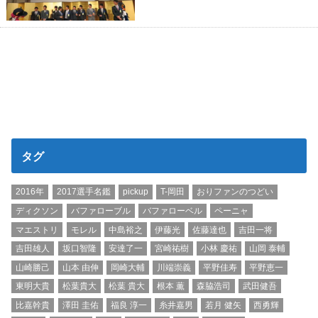
タグ
2016年
2017選手名鑑
pickup
T-岡田
おりファンのつどい
ディクソン
バファローブル
バファローベル
ペーニャ
マエストリ
モレル
中島裕之
伊藤光
佐藤達也
吉田一将
吉田雄人
坂口智隆
安達了一
宮崎祐樹
小林 慶祐
山岡 泰輔
山崎勝己
山本 由伸
岡崎大輔
川端崇義
平野佳寿
平野恵一
東明大貴
松葉貴大
松葉 貴大
根本 薫
森脇浩司
武田健吾
比嘉幹貴
澤田 圭佑
福良 淳一
糸井嘉男
若月 健矢
西勇輝