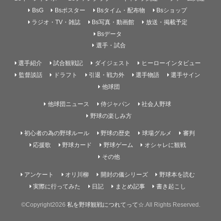
BsG
Bsポスター
Bsタイム・配布物
Bsショップ
ラジオ・TV・雑誌
Bs写真・動画館
放送・掲載予定
Bsデータ
選手・試合
選手紹介
試合観戦記
ダイジェスト
ヒーローインタビュー
監督談話
ドラフト
引退・戦力外
選手物語
選手サイン
他球団
他球団ニュース
侍ジャパン
社会人野球
野球の楽しみ方
初心者の為の野球ルール
野球の歴史
球場グルメ
審判
応援歌
野球カード
野球ゲーム
オシャレに観戦
その他
アンケート
オリ川柳
開封の儀シリーズ
野球本を読む
実際に行ってみた
日記
まとめ記事
書き起こし
©Copyright2026
私を野球観戦につれてって☆
.All Rights Reserved.