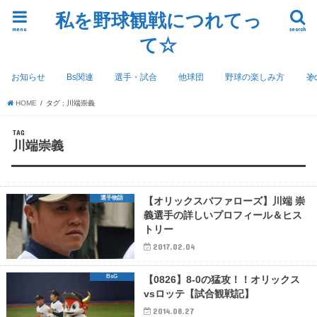
私を野球観戦につれてっ
menu
search
て☆
お知らせ
Bs関連
選手・試合
他球団
野球の楽しみ方
そ
HOME
タグ : 川端崇義
TAG
川端崇義
選手物語
【オリックスバファローズ】川端 崇
義選手の詳しいプロフィール＆ヒス
トリー
2017.02.04
BsG
【0826】8-0の猛攻！！オリックス
vsロッテ【試合観戦記】
2014.08.27