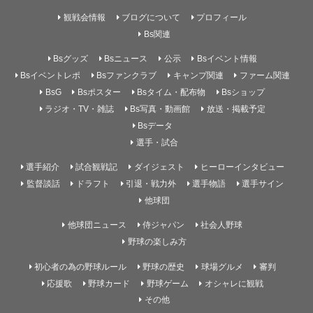
観戦会情報
ブログについて
プロフィール
Bs関連
Bsグッズ
Bsニュース
公示
Bsイベント情報
Bsイベントレポ
Bsファンクラブ
キャンプ関連
ファーム関連
BsG
Bsポスター
Bsタイム・配布物
Bsショップ
ラジオ・TV・雑誌
Bs写真・動画館
放送・掲載予定
Bsデータ
選手・試合
選手紹介
試合観戦記
ダイジェスト
ヒーローインタビュー
監督談話
ドラフト
引退・戦力外
選手物語
選手サイン
他球団
他球団ニュース
侍ジャパン
社会人野球
野球の楽しみ方
初心者の為の野球ルール
野球の歴史
球場グルメ
審判
応援歌
野球カード
野球ゲーム
オシャレに観戦
その他