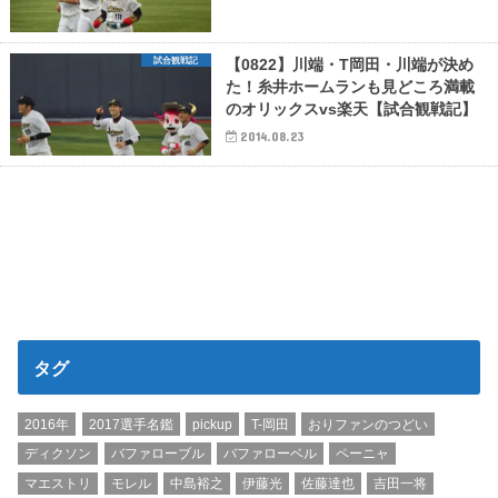
試合観戦記
【0822】川端・T岡田・川端が決め
た！糸井ホームランも見どころ満載
のオリックスvs楽天【試合観戦記】
2014.08.23
タグ
2016年
2017選手名鑑
pickup
T-岡田
おりファンのつどい
ディクソン
バファローブル
バファローベル
ペーニャ
マエストリ
モレル
中島裕之
伊藤光
佐藤達也
吉田一将