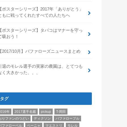
【ポスターシリーズ】2017年「ありがとう」
ともに戦ってくれたすべての人たちへ
【ポスターシリーズ】タバコはマナーを守っ
て吸おう！
【2017/10月】バファローズニュースまとめ
引退のモレル選手の実家の農園は、とてつも
なく大きかった、、、
タグ
2016年
2017選手名鑑
pickup
T-岡田
おりファンのつどい
ディクソン
バファローブル
バファローベル
ペーニャ
マエストリ
モレル