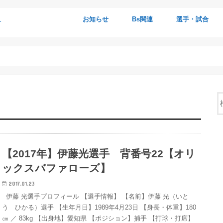
☆
お知らせ
Bs関連
選手・試合
観戦会情報
ブログについて
プロフィール
Bsグッズ
Bsニュース
公示
Bsイベント情報
Bsイベントレポ
Bsファンクラブ
キャンプ関連
ファーム関連
BsG
Bsポスター
Bsタイム・配布物
Bsショップ
ラジオ・TV・雑誌
Bs写真・動画館
放送・掲載予定
Bsデータ
選手紹介
試合観戦記
ダイジェスト
ヒーローインタ
監督談話
ドラフト
引退・戦力外
選手物語
選手サイン
【2017年】伊藤光選手 背番号22【オリ
ックスバファローズ】
2017.01.23
伊藤 光選手プロフィール 【選手情報】 【名前】伊藤 光（いと
う ひかる）選手 【生年月日】1989年4月23日 【身長・体重】180
㎝ ／ 83kg 【出身地】愛知県 【ポジション】捕手 【打球・打席】