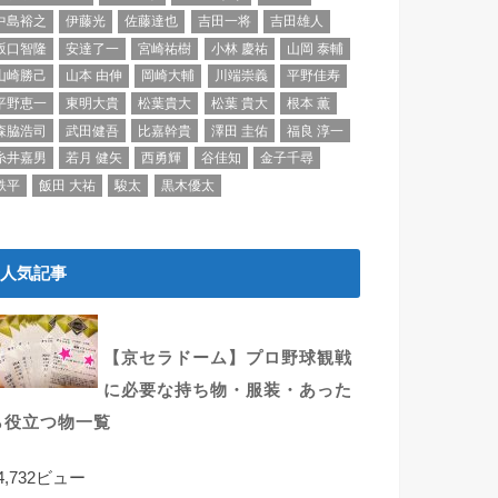
中島裕之
伊藤光
佐藤達也
吉田一将
吉田雄人
坂口智隆
安達了一
宮崎祐樹
小林 慶祐
山岡 泰輔
山崎勝己
山本 由伸
岡崎大輔
川端崇義
平野佳寿
平野恵一
東明大貴
松葉貴大
松葉 貴大
根本 薫
森脇浩司
武田健吾
比嘉幹貴
澤田 圭佑
福良 淳一
糸井嘉男
若月 健矢
西勇輝
谷佳知
金子千尋
鉄平
飯田 大祐
駿太
黒木優太
人気記事
【京セラドーム】プロ野球観戦
に必要な持ち物・服装・あった
ら役立つ物一覧
4,732ビュー