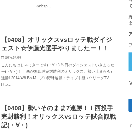
&nbsp…
【0408】オリックスvsロッテ戦ダイジ
ェスト☆伊藤光選手やりましたー！！
2014.04.09
こんにちはじゃっきーです(・∀・) 昨日のダイジェストいきまっせ
ー(・∀・)！！ 西が無四球完封勝利のオリックス、勢い止まらぬ7
連勝! 2014/4/8 Bs-M | プロ野球速報・ライブ中継 パ･リーグTV
@
http:…
【0408】勢いそのまま7連勝！！西投手
完封勝利！オリックスvsロッテ試合観戦
記(・∀・)