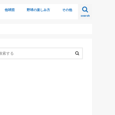
他球団
野球の楽しみ方
その他
search
ビュー
他球団ニュース
侍ジャパン
社会人野球
初心者の為の野球ルール
野球の歴史
球場グルメ
審判
応援歌
野球カード
野球ゲーム
オシャレに観戦
アンケート
オリ川柳
開封の儀シリーズ
野球本を読む
実際に行ってみた
日記
まとめ記事
書き起こし