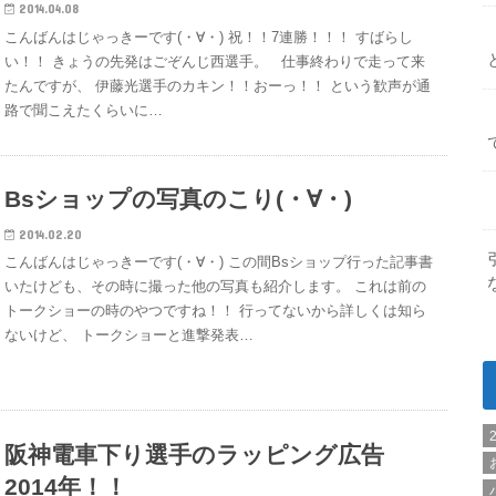
2014.04.08
こんばんはじゃっきーです(・∀・) 祝！！7連勝！！！ すばらし
い！！ きょうの先発はごぞんじ西選手。 仕事終わりで走って来
たんですが、 伊藤光選手のカキン！！おーっ！！ という歓声が通
路で聞こえたくらいに…
Bsショップの写真のこり(・∀・)
2014.02.20
こんばんはじゃっきーです(・∀・) この間Bsショップ行った記事書
いたけども、その時に撮った他の写真も紹介します。 これは前の
トークショーの時のやつですね！！ 行ってないから詳しくは知ら
ないけど、 トークショーと進撃発表…
阪神電車下り選手のラッピング広告
2014年！！