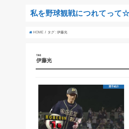
私を野球観戦につれてって
HOME
タグ : 伊藤光
TAG
伊藤光
選手紹介