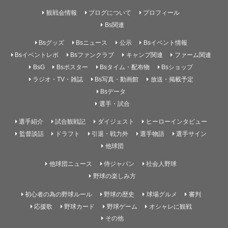
観戦会情報
ブログについて
プロフィール
Bs関連
Bsグッズ
Bsニュース
公示
Bsイベント情報
Bsイベントレポ
Bsファンクラブ
キャンプ関連
ファーム関連
BsG
Bsポスター
Bsタイム・配布物
Bsショップ
ラジオ・TV・雑誌
Bs写真・動画館
放送・掲載予定
Bsデータ
選手・試合
選手紹介
試合観戦記
ダイジェスト
ヒーローインタビュー
監督談話
ドラフト
引退・戦力外
選手物語
選手サイン
他球団
他球団ニュース
侍ジャパン
社会人野球
野球の楽しみ方
初心者の為の野球ルール
野球の歴史
球場グルメ
審判
応援歌
野球カード
野球ゲーム
オシャレに観戦
その他