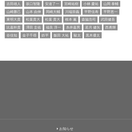
吉田雄人
坂口智隆
安達了一
宮崎祐樹
小林 慶祐
山岡 泰輔
山崎勝己
山本 由伸
岡崎大輔
川端崇義
平野佳寿
平野恵一
東明大貴
松葉貴大
松葉 貴大
根本 薫
森脇浩司
武田健吾
比嘉幹貴
澤田 圭佑
福良 淳一
糸井嘉男
若月 健矢
西勇輝
谷佳知
金子千尋
鉄平
飯田 大祐
駿太
黒木優太
お知らせ