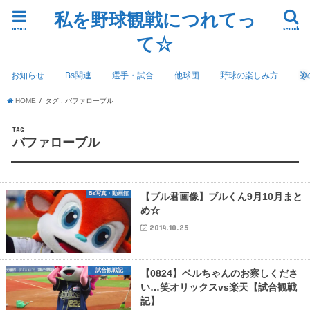
私を野球観戦につれてっ
menu
search
て☆
お知らせ
Bs関連
選手・試合
他球団
野球の楽しみ方
そ
HOME
タグ : バファローブル
TAG
バファローブル
Bs写真・動画館
【ブル君画像】ブルくん9月10月まと
め☆
2014.10.25
試合観戦記
【0824】ベルちゃんのお察しくださ
い…笑オリックスvs楽天【試合観戦
記】