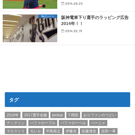
2014.08.25
Bsニュース
阪神電車下り選手のラッピング広告
2014年！！
2014.02.19
タグ
2016年
2017選手名鑑
pickup
T-岡田
おりファンのつどい
ディクソン
バファローブル
バファローベル
ペーニャ
マエストリ
モレル
中島裕之
伊藤光
佐藤達也
吉田一将