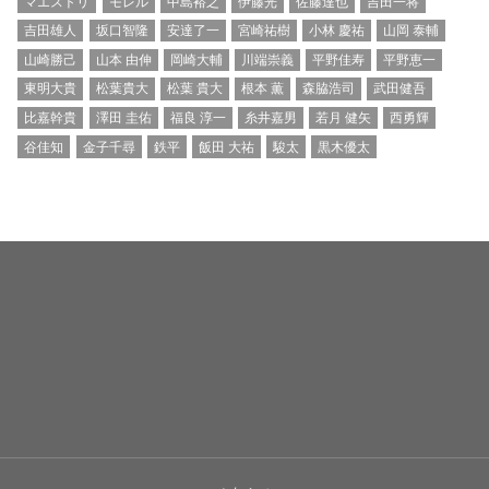
マエストリ
モレル
中島裕之
伊藤光
佐藤達也
吉田一将
吉田雄人
坂口智隆
安達了一
宮崎祐樹
小林 慶祐
山岡 泰輔
山崎勝己
山本 由伸
岡崎大輔
川端崇義
平野佳寿
平野恵一
東明大貴
松葉貴大
松葉 貴大
根本 薫
森脇浩司
武田健吾
比嘉幹貴
澤田 圭佑
福良 淳一
糸井嘉男
若月 健矢
西勇輝
谷佳知
金子千尋
鉄平
飯田 大祐
駿太
黒木優太