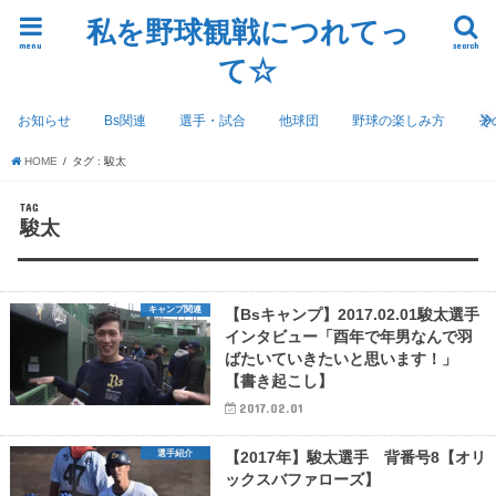
私を野球観戦につれてっ
menu
search
て☆
お知らせ
Bs関連
選手・試合
他球団
野球の楽しみ方
そ
HOME
タグ : 駿太
TAG
駿太
キャンプ関連
【Bsキャンプ】2017.02.01駿太選手
インタビュー「酉年で年男なんで羽
ばたいていきたいと思います！」
【書き起こし】
2017.02.01
選手紹介
【2017年】駿太選手 背番号8【オリ
ックスバファローズ】