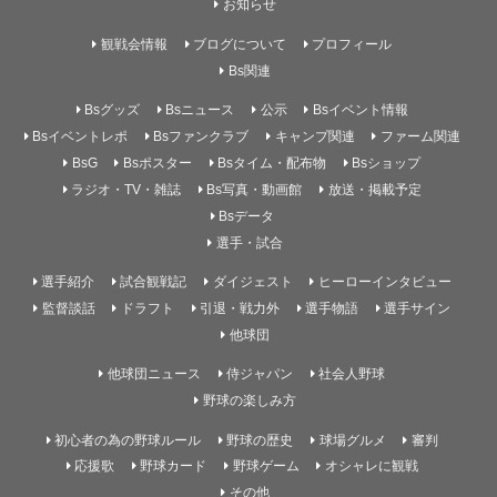
お知らせ
観戦会情報
ブログについて
プロフィール
Bs関連
Bsグッズ
Bsニュース
公示
Bsイベント情報
Bsイベントレポ
Bsファンクラブ
キャンプ関連
ファーム関連
BsG
Bsポスター
Bsタイム・配布物
Bsショップ
ラジオ・TV・雑誌
Bs写真・動画館
放送・掲載予定
Bsデータ
選手・試合
選手紹介
試合観戦記
ダイジェスト
ヒーローインタビュー
監督談話
ドラフト
引退・戦力外
選手物語
選手サイン
他球団
他球団ニュース
侍ジャパン
社会人野球
野球の楽しみ方
初心者の為の野球ルール
野球の歴史
球場グルメ
審判
応援歌
野球カード
野球ゲーム
オシャレに観戦
その他