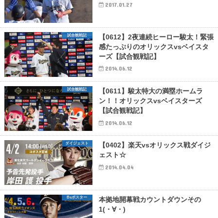
2017.01.27
試合観戦記
【0612】2夜連続ヒーロー駿太！緊張
感たっぷりのオリックスvsベイスタ
ーズ【試合観戦記】
2014.06.12
試合観戦記
【0611】駿太特大の満塁ホームラ
ン！！オリックスvsベイスターズ
【試合観戦記】
2014.06.12
ダイジェスト
【0402】楽天vsオリックス戦ダイジ
ェスト☆
2014.04.04
Bsポスター
本拠地開幕戦カウントダウンその
1(・∀・)