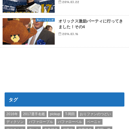
2014.03.22
Bsイベントレポ
オリックス激励パーティに行ってき
ました！その4
2014.03.16
タグ
2016年
2017選手名鑑
pickup
T-岡田
おりファンのつどい
ディクソン
バファローブル
バファローベル
ペーニャ