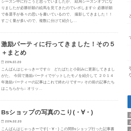
シーズン中に行こうと思っていましたが、 結局シーズンオフにな
りましたが必勝祈願の絵馬を見てきたのでレポします☆ 必勝祈願
で各選手が各々の思いを書いているので、 撮影してきました！！
すごく量が多いので、複数に分けて紹介し…
激励パーティに行ってきました！その５
＋まとめ
2014.03.20
こんばんはじゃっきーです☆ どたばたと小刻みに更新してきまし
がた、 今回で激励パーティでゲットしたモノを紹介して ２０１４
年激励パーティーの記事はこれで終わりですー♪ その前の記事たち
はこちらから↓ オリッ…
Bsショップの写真のこり(・∀・)
2014.02.20
こんばんはじゃっきーです(・∀・) この間Bsショップ行った記事書