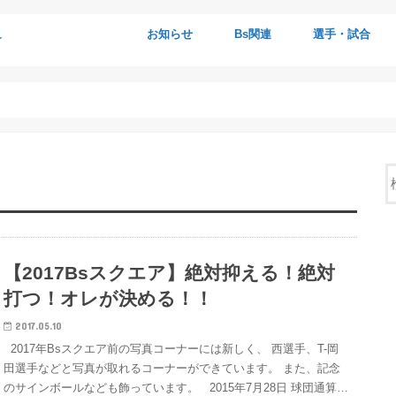
☆
お知らせ
Bs関連
選手・試合
観戦会情報
ブログについて
プロフィール
Bsグッズ
Bsニュース
公示
Bsイベント情報
Bsイベントレポ
Bsファンクラブ
キャンプ関連
ファーム関連
BsG
Bsポスター
Bsタイム・配布物
Bsショップ
ラジオ・TV・雑誌
Bs写真・動画館
放送・掲載予定
Bsデータ
選手紹介
試合観戦記
ダイジェスト
ヒーローインタ
監督談話
ドラフト
引退・戦力外
選手物語
選手サイン
【2017Bsスクエア】絶対抑える！絶対
打つ！オレが決める！！
2017.05.10
2017年Bsスクエア前の写真コーナーには新しく、 西選手、T-岡
田選手などと写真が取れるコーナーができています。 また、記念
のサインボールなども飾っています。 2015年7月28日 球団通算…