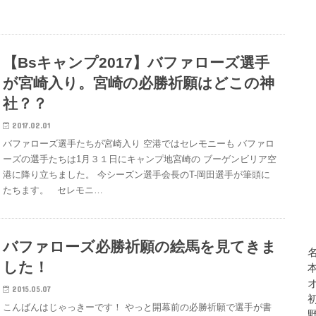
【Bsキャンプ2017】バファローズ選手
が宮崎入り。宮崎の必勝祈願はどこの神
社？？
2017.02.01
バファローズ選手たちが宮崎入り 空港ではセレモニーも バファロ
ーズの選手たちは1月３１日にキャンプ地宮崎の ブーゲンビリア空
港に降り立ちました。 今シーズン選手会長のT-岡田選手が筆頭に
たちます。 セレモニ…
バファローズ必勝祈願の絵馬を見てきま
した！
2015.05.07
こんばんはじゃっきーです！ やっと開幕前の必勝祈願で選手が書