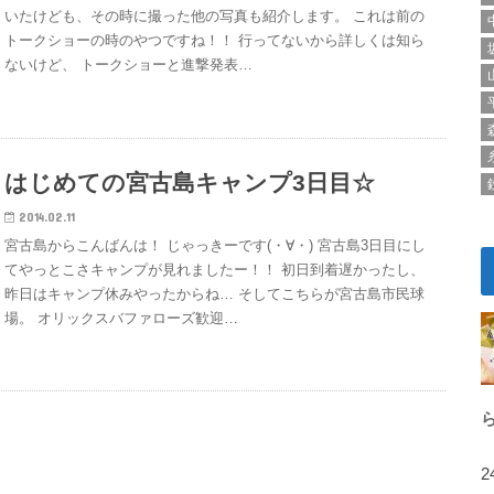
いたけども、その時に撮った他の写真も紹介します。 これは前の
トークショーの時のやつですね！！ 行ってないから詳しくは知ら
ないけど、 トークショーと進撃発表…
はじめての宮古島キャンプ3日目☆
2014.02.11
宮古島からこんばんは！ じゃっきーです(・∀・) 宮古島3日目にし
てやっとこさキャンプが見れましたー！！ 初日到着遅かったし、
昨日はキャンプ休みやったからね… そしてこちらが宮古島市民球
場。 オリックスバファローズ歓迎…
2