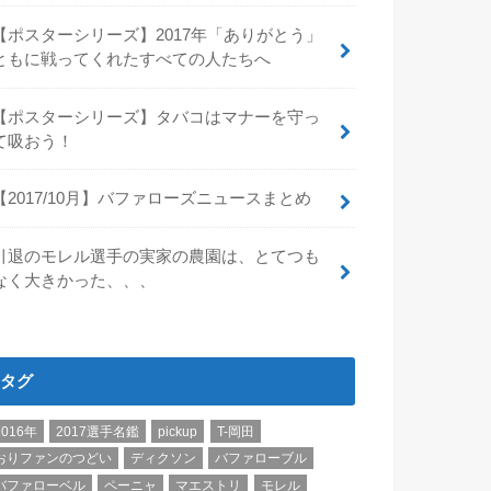
【ポスターシリーズ】2017年「ありがとう」
ともに戦ってくれたすべての人たちへ
【ポスターシリーズ】タバコはマナーを守っ
て吸おう！
【2017/10月】バファローズニュースまとめ
引退のモレル選手の実家の農園は、とてつも
なく大きかった、、、
タグ
2016年
2017選手名鑑
pickup
T-岡田
おりファンのつどい
ディクソン
バファローブル
バファローベル
ペーニャ
マエストリ
モレル