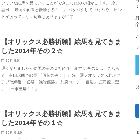
いていた絵馬を見にいくことができましたので紹介します。 糸井
嘉男 「最高の仲間と優勝する！！」 バタバタしていたので、 ピン
トがあっていない写真もありますがご了…
【オリックス必勝祈願】絵馬を見てきま
した2014年その２☆
2014.11.01
遅くなりましたが絵馬のその２を紹介します☆ その１は→こちら
☆ 村山球団本部長 「優勝のみ！！」 湊 通夫オリックス野球ク
ラブ取締役 「必勝 絶対優勝」 別府コーチ 「優勝」 庄司龍二選
@
手 「一軍出場！！」…
【オリックス必勝祈願】絵馬を見てきま
した2014年その１☆
2014.10.20