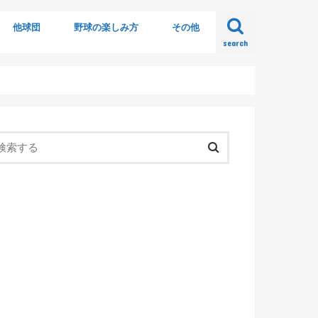
他球団
野球の楽しみ方
その他
search
ビュー
他球団ニュース
侍ジャパン
社会人野球
初心者の為の野球ルール
野球の歴史
球場グルメ
審判
応援歌
野球カード
野球ゲーム
オシャレに観戦
アンケート
オリ川柳
開封の儀シリーズ
野球本を読む
実際に行ってみた
日記
まとめ記事
書き起こし