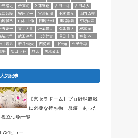
中島裕之
伊藤光
佐藤達也
吉田一将
吉田雄人
坂口智隆
安達了一
宮崎祐樹
小林 慶祐
山岡 泰輔
山崎勝己
山本 由伸
岡崎大輔
川端崇義
平野佳寿
平野恵一
東明大貴
松葉貴大
松葉 貴大
根本 薫
森脇浩司
武田健吾
比嘉幹貴
澤田 圭佑
福良 淳一
糸井嘉男
若月 健矢
西勇輝
谷佳知
金子千尋
鉄平
飯田 大祐
駿太
黒木優太
人気記事
【京セラドーム】プロ野球観戦
に必要な持ち物・服装・あった
ら役立つ物一覧
4,734ビュー