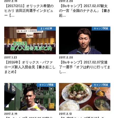
2017.2.19
2017.2.20
【2017/2/11】オリックス希望の
【Bsキャンプ】2017.02.07駿太
ヒカリ 吉田正尚選手インタビュ
の一言「全国のナナさん」【書き
ー【…
起…
まとめ記事
キャンプ関連
2017.1.23
2017.2.20
【2016年】オリックス・バファ
【Bsキャンプ】2017.02.07安達
ローズ新人入団会見【書き起こし
了一選手「オフは釣りに行ってま
まとめ】
し…
キャンプ関連
キャンプ関連
2017.2.19
2017.2.13