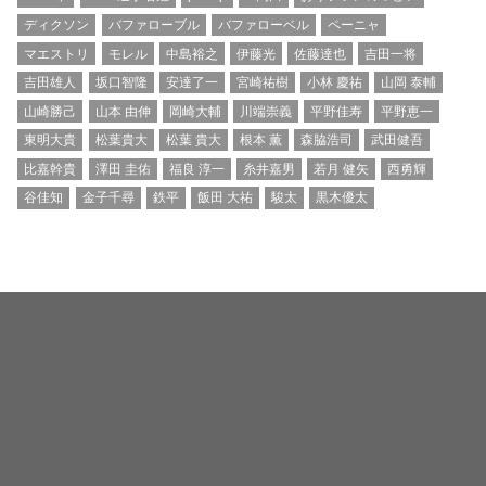
ディクソン
バファローブル
バファローベル
ペーニャ
マエストリ
モレル
中島裕之
伊藤光
佐藤達也
吉田一将
吉田雄人
坂口智隆
安達了一
宮崎祐樹
小林 慶祐
山岡 泰輔
山崎勝己
山本 由伸
岡崎大輔
川端崇義
平野佳寿
平野恵一
東明大貴
松葉貴大
松葉 貴大
根本 薫
森脇浩司
武田健吾
比嘉幹貴
澤田 圭佑
福良 淳一
糸井嘉男
若月 健矢
西勇輝
谷佳知
金子千尋
鉄平
飯田 大祐
駿太
黒木優太