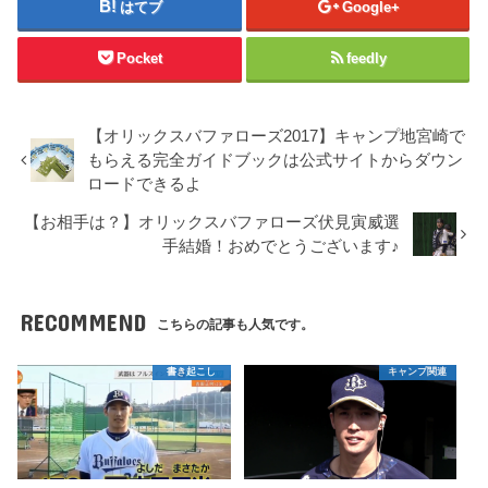
はてブ
Google+
Pocket
feedly
【オリックスバファローズ2017】キャンプ地宮崎で
もらえる完全ガイドブックは公式サイトからダウン
ロードできるよ
【お相手は？】オリックスバファローズ伏見寅威選
手結婚！おめでとうございます♪
RECOMMEND
こちらの記事も人気です。
書き起こし
キャンプ関連