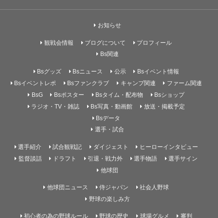
お知らせ
観戦会情報
ブログについて
プロフィール
Bs関連
Bsグッズ
Bsニュース
公示
Bsイベント情報
Bsイベントレポ
Bsファンクラブ
キャンプ関連
ファーム関連
BsG
Bsポスター
Bsタイム・配布物
Bsショップ
ラジオ・TV・雑誌
Bs写真・動画館
放送・掲載予定
Bsデータ
選手・試合
選手紹介
試合観戦記
ダイジェスト
ヒーローインタビュー
監督談話
ドラフト
引退・戦力外
選手物語
選手サイン
他球団
他球団ニュース
侍ジャパン
社会人野球
野球の楽しみ方
初心者の為の野球ルール
野球の歴史
球場グルメ
審判