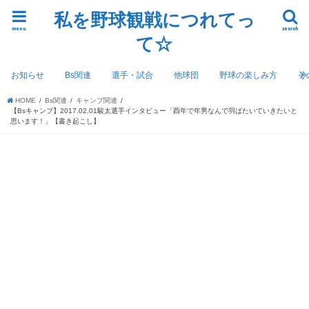
私を野球観戦につれてっ
menu
search
て☆
お知らせ
Bs関連
選手・試合
他球団
野球の楽しみ方
そ
HOME
Bs関連
キャンプ関連
【Bsキャンプ】2017.02.01駿太選手インタビュー「酉年で年男なんで羽ばたいていきたいと
思います！」【書き起こし】