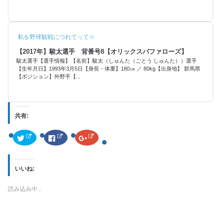
私を野球観戦につれてって☆
【2017年】駿太選手 背番号8【オリックスバファローズ】
駿太選手【選手情報】【名前】駿太（しゅんた（ごとう しゅんた））選手
【生年月日】1993年3月5日【身長・体重】180㎝ ／ 80kg【出身地】 群馬県
【ポジション】外野手【...
共有:
ク
F
ク
リ
a
リ
ッ
c
ッ
ク
e
ク
し
b
し
て
o
て
いいね:
T
o
G
w
k
o
i
で
o
t
共
g
読み込み中...
t
有
l
e
す
e
r
る
+
で
に
で
共
は
共