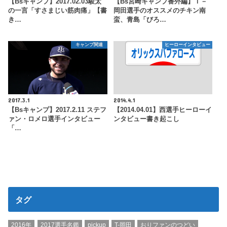
【Bsキャンプ】2017.02.03駿太
【Bs宮崎キャンプ番外編】Ｔ－
の一言「すさまじい筋肉痛」【書
岡田選手のオススメのチキン南
き…
蛮、青島「びろ…
キャンプ関連
ヒーローインタビュー
2017.3.1
2014.4.1
【Bsキャンプ】2017.2.11 ステフ
【2014.04.01】西選手ヒーローイ
ァン・ロメロ選手インタビュー
ンタビュー書き起こし
「…
タグ
2016年
2017選手名鑑
pickup
T-岡田
おりファンのつどい