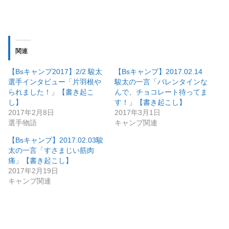
有
ク
有
(
リ
(
新
ッ
新
し
ク
し
い
し
い
ウ
て
ウ
ィ
く
ィ
ン
だ
ン
関連
ド
さ
ド
ウ
い
ウ
で
(
で
開
新
開
【Bsキャンプ2017】2/2 駿太
【Bsキャンプ】2017.02.14
き
し
き
選手インタビュー「片羽根や
駿太の一言「バレンタインな
ま
い
ま
す
ウ
す
られました！」【書き起こ
んで、チョコレート待ってま
)
ィ
)
ン
し】
す！」【書き起こし】
ド
2017年2月8日
2017年3月1日
ウ
で
選手物語
キャンプ関連
開
き
ま
【Bsキャンプ】2017.02.03駿
す
太の一言「すさまじい筋肉
)
痛」【書き起こし】
2017年2月19日
キャンプ関連